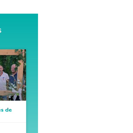
s
és de