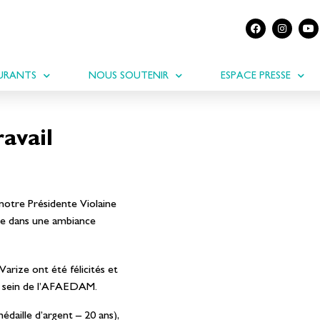
URANTS
NOUS SOUTENIR
ESPACE PRESSE
avail
notre Présidente Violaine
ulée dans une ambiance
Varize ont été félicités et
au sein de l’AFAEDAM.
édaille d’argent – 20 ans),