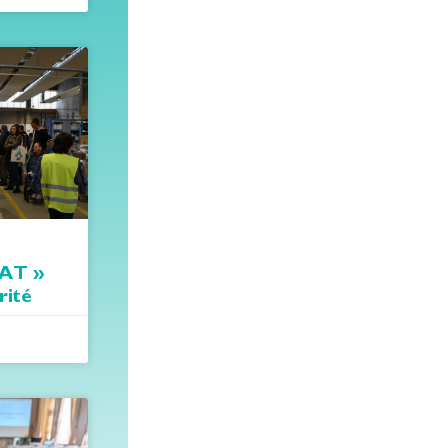
SAT »
rité