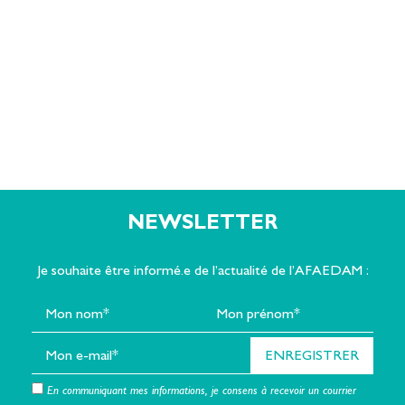
ZAC Mermoz
57155 MARLY
Tél. : 03 87 78 60 61
Site web
NEWSLETTER
Je souhaite être informé.e de l’actualité de l’AFAEDAM :
En communiquant mes informations, je consens à recevoir un courrier