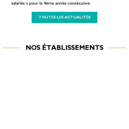
salariés » pour la 4ème année consécutive.
TOUTES LES ACTUALITÉS
NOS ÉTABLISSEMENTS
AFAEDAM Siège
101 Boulevard Solidarité
57070 METZ
Tél. : 03.87.65.89.10
Site web